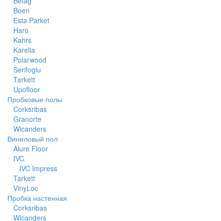
Befag
Boen
Esta Parket
Haro
Kahrs
Karelia
Polarwood
Serifoglu
Tarkett
Upofloor
Пробковые полы
Corksribas
Granorte
Wicanders
Виниловый пол
Alure Floor
IVC
IVC Impress
Tarkett
VinyLoc
Пробка настенная
Corksribas
Wicanders