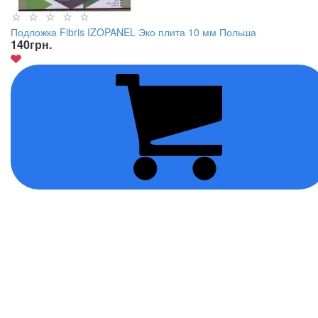
Подложка Fibris IZOPANEL Эко плита 10 мм Польша
140
грн.