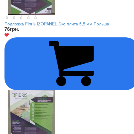
Подложка Fibris IZOPANEL Эко плита 5,5 мм Польша
76
грн.