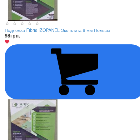
Подложка Fibris IZOPANEL Эко плита 8 мм Польша
98
грн.