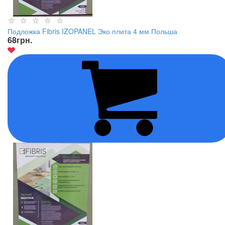
Подложка Fibris IZOPANEL Эко плита 4 мм Польша
68
грн.