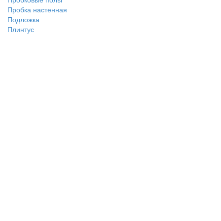
Пробка настенная
Подложка
Плинтус
О нас
О нас
Политика безопасности
Условия соглашения
Контакты
Помощь
Возвраты
Карта сайта
Мы в сети
Facebook