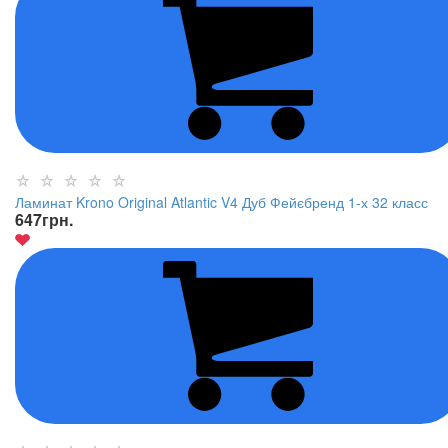
Ламинат Krono Original Atlantic V4 Дуб Фейєбренд 1-х 32 класс
647
грн.