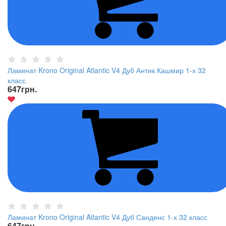
Ламинат Krono Original Atlantic V4 Дуб Антик Кашмир 1-х 32
класс
647
грн.
Ламинат Krono Original Atlantic V4 Дуб Санденс 1-х 32 класс
647
грн.