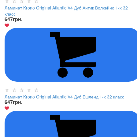
Ламинат Krono Original Atlantic V4 Дуб Антик Волкейно 1-х 32
класс
647
грн.
Ламинат Krono Original Atlantic V4 Дуб Ешленд 1-х 32 класс
647
грн.