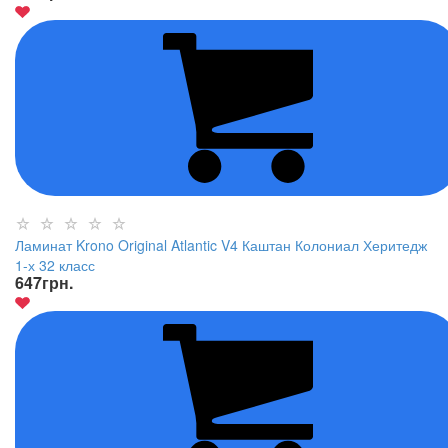
Ламинат Krono Original Atlantic V4 Каштан Колониал Херитедж
1-х 32 класс
647
грн.