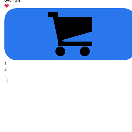
1
2
>
>|