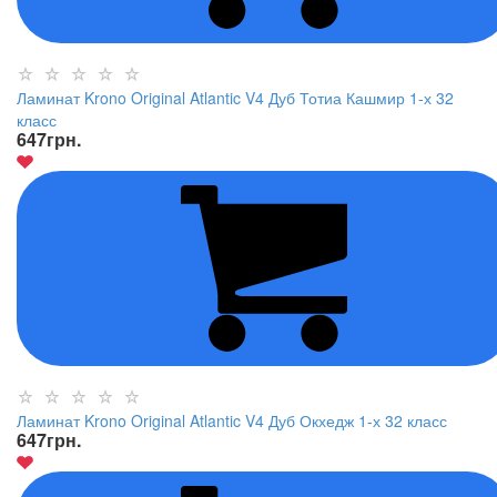
Ламинат Krono Original Atlantic V4 Дуб Тотиа Кашмир 1-х 32
класс
647
грн.
Ламинат Krono Original Atlantic V4 Дуб Окхедж 1-х 32 класс
647
грн.