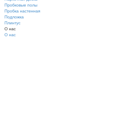
Пробковые полы
Пробка настенная
Подложка
Плинтус
О нас
О нас
Политика безопасности
Условия соглашения
Контакты
Помощь
Возвраты
Карта сайта
Мы в сети
Facebook