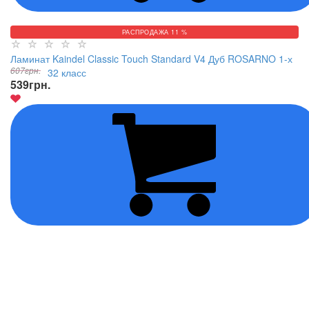
РАСПРОДАЖА 11 %
Ламинат Kaindel Classic Touch Standard V4 Дуб ROSARNO 1-х
607
грн.
32 класс
539
грн.