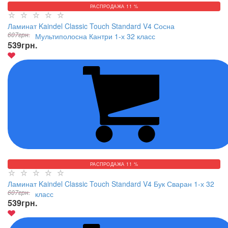
РАСПРОДАЖА 11 %
Ламинат Kaindel Classic Touch Standard V4 Сосна
607
грн.
Мультиполосна Кантри 1-х 32 класс
539
грн.
РАСПРОДАЖА 11 %
Ламинат Kaindel Classic Touch Standard V4 Бук Сваран 1-х 32
607
грн.
класс
539
грн.