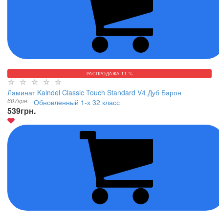
РАСПРОДАЖА 11 %
Ламинат Kaindel Classic Touch Standard V4 Дуб Барон
607
грн.
Обновленный 1-х 32 класс
539
грн.