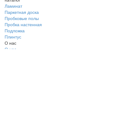
Ламинат
Паркетная доска
Пробковые полы
Пробка настенная
Подложка
Плинтус
О нас
О нас
Политика безопасности
Условия соглашения
Контакты
Помощь
Возвраты
Карта сайта
Мы в сети
Facebook