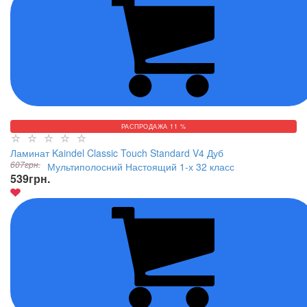
РАСПРОДАЖА 11 %
Ламинат Kaindel Classic Touch Standard V4 Дуб
607
грн.
Мультиполосний Настоящий 1-х 32 класс
539
грн.